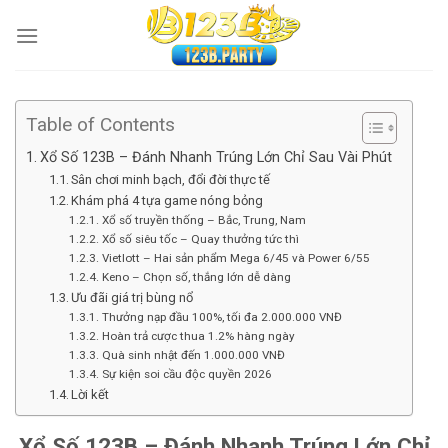
Bỏ
qua
nội
dung
Table of Contents
Xổ Số 123B – Đánh Nhanh Trúng Lớn Chỉ Sau Vài Phút
Sân chơi minh bạch, đổi đời thực tế
Khám phá 4 tựa game nóng bỏng
Xổ số truyền thống – Bắc, Trung, Nam
Xổ số siêu tốc – Quay thưởng tức thì
Vietlott – Hai sản phẩm Mega 6/45 và Power 6/55
Keno – Chọn số, thắng lớn dễ dàng
Ưu đãi giá trị bùng nổ
Thưởng nạp đầu 100%, tối đa 2.000.000 VNĐ
Hoàn trả cược thua 1.2% hàng ngày
Quà sinh nhật đến 1.000.000 VNĐ
Sự kiện soi cầu độc quyền 2026
Lời kết
Xổ Số 123B – Đánh Nhanh Trúng Lớn Chỉ