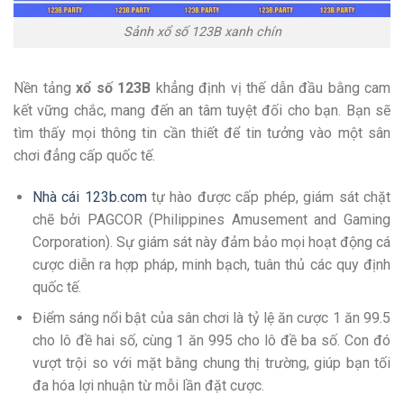
Sảnh xổ số 123B xanh chín
Nền tảng
xổ số 123B
khẳng định vị thế dẫn đầu bằng cam
kết vững chắc, mang đến an tâm tuyệt đối cho bạn. Bạn sẽ
tìm thấy mọi thông tin cần thiết để tin tưởng vào một sân
chơi đẳng cấp quốc tế.
Nhà cái 123b.com
tự hào được cấp phép, giám sát chặt
chẽ bởi PAGCOR (Philippines Amusement and Gaming
Corporation). Sự giám sát này đảm bảo mọi hoạt động cá
cược diễn ra hợp pháp, minh bạch, tuân thủ các quy định
quốc tế.
Điểm sáng nổi bật của sân chơi là tỷ lệ ăn cược 1 ăn 99.5
cho lô đề hai số, cùng 1 ăn 995 cho lô đề ba số. Con đó
vượt trội so với mặt bằng chung thị trường, giúp bạn tối
đa hóa lợi nhuận từ mỗi lần đặt cược.