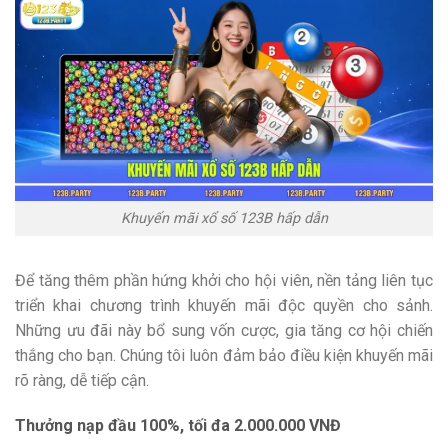
Khuyến mãi xổ số 123B hấp dẫn
Để tăng thêm phần hứng khởi cho hội viên, nền tảng liên tục
triển khai chương trình khuyến mãi độc quyền cho sảnh.
Những ưu đãi này bổ sung vốn cược, gia tăng cơ hội chiến
thắng cho bạn. Chúng tôi luôn đảm bảo điều kiện khuyến mãi
rõ ràng, dễ tiếp cận.
Thưởng nạp đầu 100%, tối đa 2.000.000 VNĐ