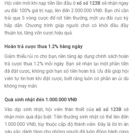
Hội viên mới khi nạp tiền lần đầu ở
xổ số 123B
sẽ nhận ngay
ưu đãi 100% giá trị nạp, lên đến 2.000.000 VNĐ. Bạn chỉ cần
trải qua 5 vòng cược để rút tiền thưởng, một ưu đãi cực kỳ
hấp dẫn. Chương trình giúp người chơi có khởi đầu đầy
thuận lợi, tăng vốn cược hiệu quả.
Hoàn trả cược thua 1.2% hàng ngày
Giảm thiểu rủi ro cho bạn, nền tảng áp dụng chính sách hoàn
trả cược thua 1.2% mỗi ngày. Bạn sẽ nhận lại một phần tiền
đã đặt cược, không giới hạn số tiền hoàn trả. Ưu đãi giúp hội
viên tự tin hơn khi đặt cược, biết rằng luôn có phần an ủi dù
không may mắn.
Quà sinh nhật đến 1.000.000 VNĐ
Vào dịp sinh nhật, hội viên thân thiết của
xổ số 123B
sẽ
nhận món quà đặc biệt. Tiền thưởng sinh nhật có thể lên đến
1.000.000 VNĐ, tùy thuộc cấp độ thành viên. Đây là lời tri ân
sâu sắc dành tặng cho những người đã luôn đồng hành cùng