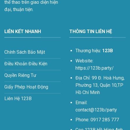
thể thao trên giao diện hiện
đại, thuận tiện.
LIÊN KẾT NHANH
THÔNG TIN LIÊN HỆ
Thương hiệu:
123B
Chính Sách Bảo Mật
Website:
Điều Khoản Điều Kiện
https://123b.party/
Quyền Riêng Tư
Địa Chỉ: 99 Đ. Hoà Hưng,
Phường 13, Quận 10,TP
Giấy Phép Hoạt Động
Hồ Chí Minh
Liên Hệ 123B
Email:
contact@
123b/party
Phone:
0917 285 777
Ceo 123B
Hồ Hùng Anh