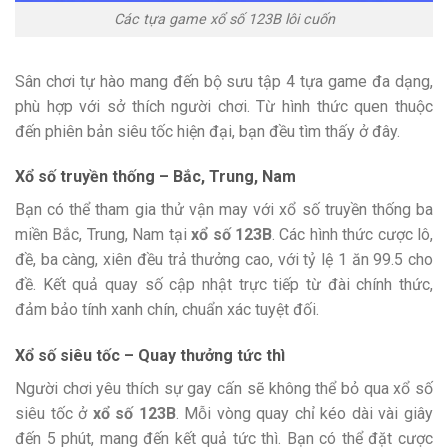
Các tựa game xổ số 123B lôi cuốn
Sân chơi tự hào mang đến bộ sưu tập 4 tựa game đa dạng,
phù hợp với sở thích người chơi. Từ hình thức quen thuộc
đến phiên bản siêu tốc hiện đại, bạn đều tìm thấy ở đây.
Xổ số truyền thống – Bắc, Trung, Nam
Bạn có thể tham gia thử vận may với xổ số truyền thống ba
miền Bắc, Trung, Nam tại
xổ số 123B
. Các hình thức cược lô,
đề, ba càng, xiên đều trả thưởng cao, với tỷ lệ 1 ăn 99.5 cho
đề. Kết quả quay số cập nhật trực tiếp từ đài chính thức,
đảm bảo tính xanh chín, chuẩn xác tuyệt đối.
Xổ số siêu tốc – Quay thưởng tức thì
Người chơi yêu thích sự gay cấn sẽ không thể bỏ qua xổ số
siêu tốc ở
xổ số 123B
. Mỗi vòng quay chỉ kéo dài vài giây
đến 5 phút, mang đến kết quả tức thì. Bạn có thể đặt cược