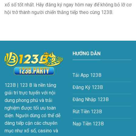
xổ số tốt nhất. Hãy đăng ký ngay hôm nay để không bỏ lỡ cơ
hội trở thành người chiến thắng tiếp theo cùng 123B.
HƯỚNG DẪN
Tải App 123B
123B
|
123 B
là nền tảng
Đăng Ký 123B
giải trí trực tuyến với nội
Đăng Nhập 123B
dung phong phú và trải
nghiệm được tối ưu toàn
Rút Tiền 123B
diện. Người dùng có thể dễ
dàng tiếp cận các chuyên
Nạp Tiền 123B
mục như xổ số, casino và