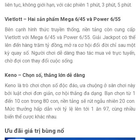
liên tục, không giới hạn, với các phiên 1 phút, 3 phút, 5 phút.
Vietlott – Hai sản phẩm Mega 6/45 và Power 6/55
Bên cạnh hình thức truyền thống, nền tảng còn cung cấp
Vietlott với Mega 6/45 và Power 6/55. Giải Jackpot có thể
lên đến hàng trăm tỷ đồng, mở ra cơ hội đổi đời chỉ sau một
kỳ quay số. Người chơi dễ dàng thao tác mua vé trực tuyến,
chờ đợi con thay đổi cuộc sống.
Keno – Chọn số, thắng lớn dễ dàng
Keno là trò chơi chọn số độc đáo, ưa chuộng ở sân chơi này
bởi luật chơi đơn giản, cơ hội thắng đa dạng. Bạn chọn từ 1
đến 10 con trong 80 con, nền tảng sẽ rút ngẫu nhiên 20 con.
Mức thưởng hấp dẫn với tỷ lệ lên tới 1 ăn 97, cùng nhiều
biến thể cược khác nhau.
Ưu đãi giá trị bùng nổ