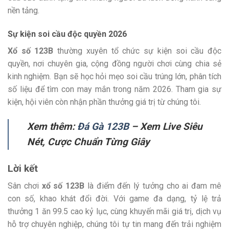
nền tảng.
Sự kiện soi cầu độc quyền 2026
Xổ số 123B
thường xuyên tổ chức sự kiện soi cầu độc
quyền, nơi chuyên gia, cộng đồng người chơi cùng chia sẻ
kinh nghiệm. Bạn sẽ học hỏi mẹo soi cầu trúng lớn, phân tích
số liệu để tìm con may mắn trong năm 2026. Tham gia sự
kiện, hội viên còn nhận phần thưởng giá trị từ chúng tôi.
Xem thêm:
Đá Gà 123B
– Xem Live Siêu
Nét, Cược Chuẩn Từng Giây
Lời kết
Sân chơi
xổ số 123B
là điểm đến lý tưởng cho ai đam mê
con số, khao khát đổi đời. Với game đa dạng, tỷ lệ trả
thưởng 1 ăn 99.5 cao kỷ lục, cùng khuyến mãi giá trị, dịch vụ
hỗ trợ chuyên nghiệp, chúng tôi tự tin mang đến trải nghiệm